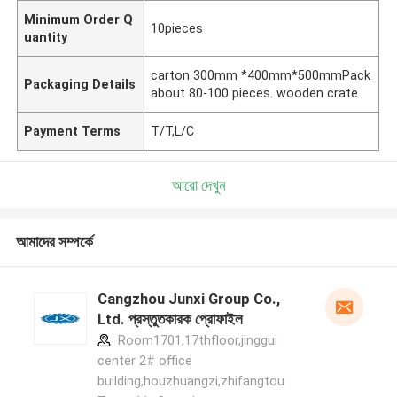
Minimum Order Q
10pieces
uantity
carton 300mm *400mm*500mmPack
Packaging Details
about 80-100 pieces. wooden crate
Payment Terms
T/T,L/C
আরো দেখুন
আমাদের সম্পর্কে
Cangzhou Junxi Group Co.,
Ltd. প্রস্তুতকারক প্রোফাইল
Room1701,17thfloor,jinggui
center 2# office
building,houzhuangzi,zhifangtou