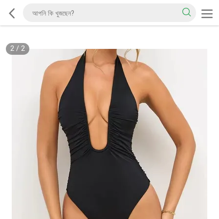
2
/
2