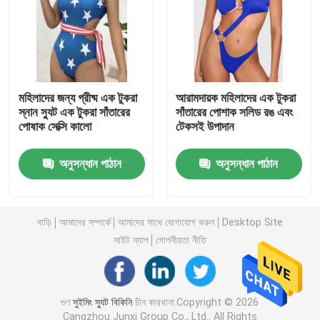
উদ্ধৃতির জন্য আবেদন
সুইমিং স্যুট বিকিনি
মহিলাদের জন্য গ্রীষ্ম এক টুকরা
আরামদায়ক মহিলাদের এক টুকরা
স্নান স্যুট এক টুকরা সাঁতারের
সাঁতারের পোশাক সলিড রঙ এবং
পোষাক সেক্সি কালো
টেকসই উপাদান
মেয়েদের সুইমিং স্যুট
অনুসন্ধান পাঠান
অনুসন্ধান পাঠান
পুরুষদের সুইমিং ট্রাঙ্কস
মহিলা সেক্সি অন্তর্বাস সেট
বাড়ি
আমাদের সম্পর্কে
আমাদের সাথে যোগাযোগ করুন
Desktop Site
সাইট ম্যাপ
গোপনীয়তা নীতি
মুসলিম সাঁতারের পোষাক
গুণ
সুইমিং স্যুট বিকিনি
চীন কারখানা.Copyright © 2026
থ্রি পিস সাঁতারের পোষাক
Cangzhou Junxi Group Co., Ltd.. All Rights