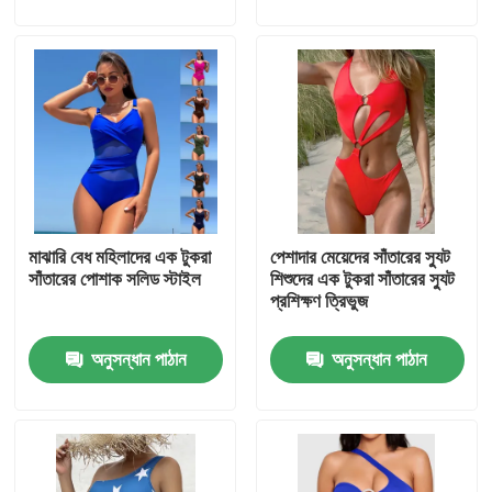
VR প্রদর্শন
আমাদের সম্পর্কে
কারখানা ভ্রমণ
মাঝারি বেধ মহিলাদের এক টুকরা
পেশাদার মেয়েদের সাঁতারের স্যুট
মান নিয়ন্ত্রণ
সাঁতারের পোশাক সলিড স্টাইল
শিশুদের এক টুকরা সাঁতারের স্যুট
প্রশিক্ষণ ত্রিভুজ
আমাদের সাথে যোগাযোগ করুন
অনুসন্ধান পাঠান
অনুসন্ধান পাঠান
খবর
সব ক্ষেত্রেই