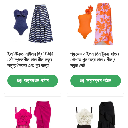
ইলাস্টিকতা নাইলন থ্রি বিকিনি
প্যাডেড নাইলন তিন টুকরা সাঁতার
সেট স্পন্দনশীল লাল নীল সবুজ
পোশাক পুল জন্য লাল / নীল /
সমুদ্র সৈকত এবং পুল জন্য
সবুজ সেট
অনুসন্ধান পাঠান
অনুসন্ধান পাঠান
বাড়ি
পণ্য
ভিডিও