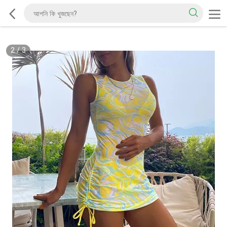
2
/
3