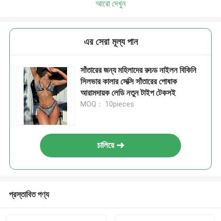
আরো দেখুন
এর সেরা মূল্য পান
সাঁতারের জন্য মহিলাদের রুচড নাইলন বিকিনি
সিলভার কালার সেক্সি সাঁতারের পোষাক
আরামদায়ক লেডি নতুন টাইপ টেকসই
MOQ： 10pieces
চালিয়ে
প্রস্তাবিত পণ্য