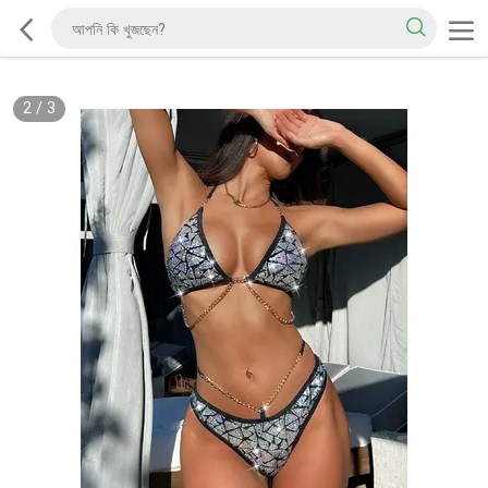
2
/
3