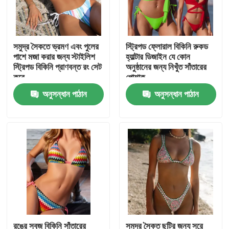
VR প্রদর্শন
সমুদ্র সৈকতে ভ্রমণ এবং পুলের
স্ট্রিপড ফ্লোরাল বিকিনি রুকড
পাশে মজা করার জন্য স্টাইলিশ
হ্যাল্টার ডিজাইন যে কোন
আমাদের সম্পর্কে
স্ট্রিপড বিকিনি প্রাণবন্ত রং সেট
অনুষ্ঠানের জন্য নিখুঁত সাঁতারের
করে
পোশাক
অনুসন্ধান পাঠান
অনুসন্ধান পাঠান
কারখানা ভ্রমণ
মান নিয়ন্ত্রণ
আমাদের সাথে যোগাযোগ করুন
খবর
সব ক্ষেত্রেই
রঙের সবুজ বিকিনি সাঁতারের
সমুদ্র সৈকত ছুটির জন্য সরে